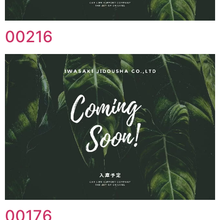
00216
00176