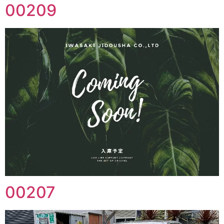
00209
00207