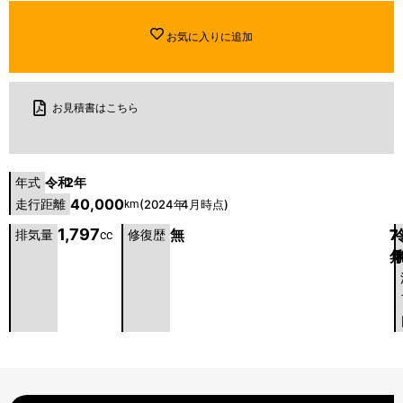
お気に入りに追加
お見積書はこちら
令和
2年
年式
40,000
走行距離
(2024年
4月時点)
km
1,797
無
7
7
排気量
cc
修復歴