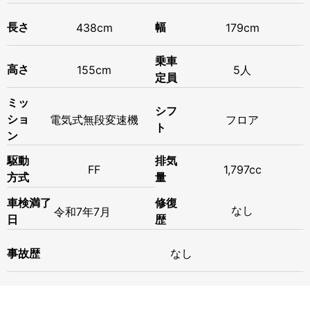
長さ
438cm
幅
179cm
乗車
高さ
155cm
5人
定員
ミッ
シフ
ショ
電気式無段変速機
フロア
ト
ン
駆動
排気
FF
1,797cc
方式
量
修復
車検満了
なし
令和
7年
7月
歴
日
事故歴
なし