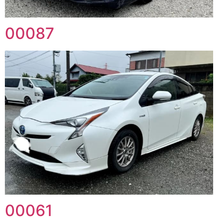
00087
00061