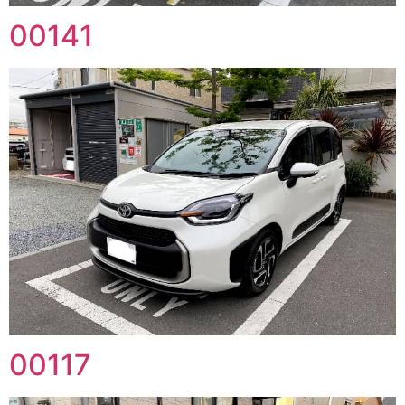
00141
00117