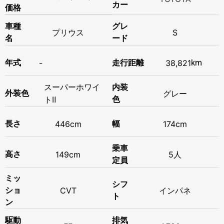
カー
価格
車種
グレ
プリウス
S
名
ード
年式
-
走行距離
38,821
km
スーパーホワイ
内装
外装色
グレー
トⅡ
色
長さ
446cm
幅
174cm
乗車
高さ
149cm
5人
定員
ミッ
シフ
ショ
CVT
インパネ
ト
ン
駆動
排気