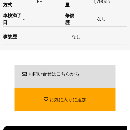
FF
1,790cc
方式
量
修復
車検満了
なし
-
歴
日
事故歴
なし
お問い合せはこちらから
お気に入りに追加