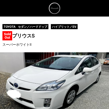
TOYOTA
セダン／ハードドップ
ハイブリット／EV
Sold
プリウス
S
Out
スーパーホワイトⅡ