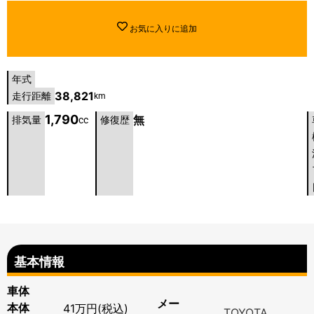
お気に入りに追加
年式
38,821
走行距離
km
1,790
無
排気量
cc
修復歴
基本情報
車体
メー
本体
41万円(税込)
TOYOTA