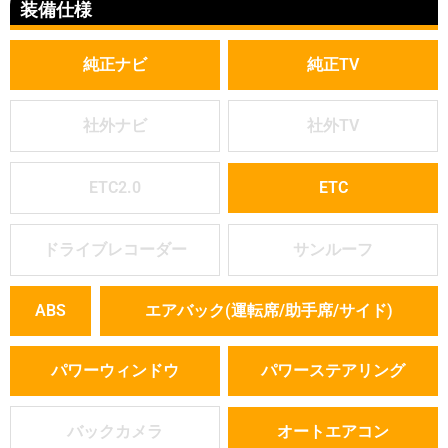
装備仕様
純正ナビ
純正TV
社外ナビ
社外TV
ETC2.0
ETC
ドライブレコーダー
サンルーフ
ABS
エアバック(運転席/助手席/サイド)
パワーウィンドウ
パワーステアリング
バックカメラ
オートエアコン