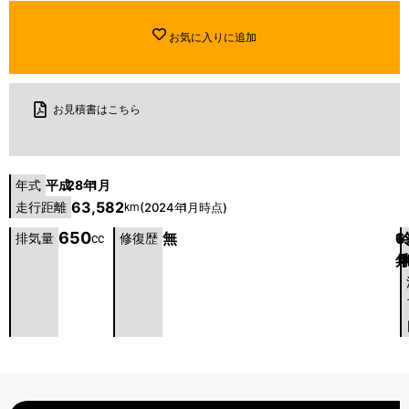
お気に入りに追加
お見積書はこちら
平成
28年
1月
年式
63,582
走行距離
(2024年
1月時点)
km
650
無
6
1
排気量
cc
修復歴