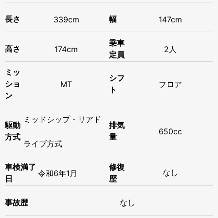
長さ
339cm
幅
147cm
乗車
高さ
174cm
2人
定員
ミッ
シフ
ショ
MT
フロア
ト
ン
ミッドシップ・リアド
駆動
排気
650cc
方式
量
ライブ方式
修復
車検満了
なし
令和
6年
1月
歴
日
事故歴
なし