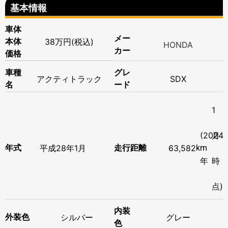
基本情報
車体
メー
本体
38万円(税込)
HONDA
カー
価格
車種
グレ
アクティトラック
SDX
名
ード
1
(2024
月
年式
平成
28年
1月
走行距離
63,582
km
年
時
点)
内装
シルバー
外装色
グレー
色