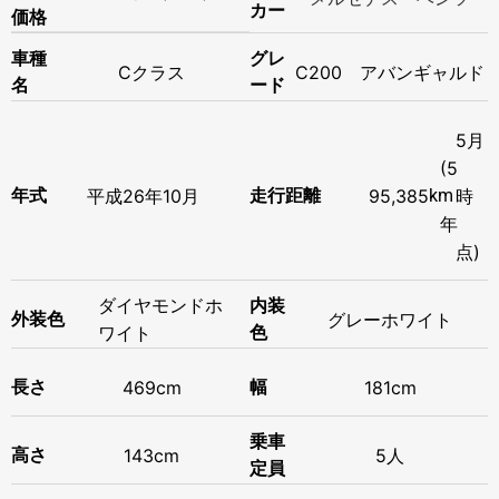
カー
価格
車種
グレ
Cクラス
C200 アバンギャルド
名
ード
5月
(5
年式
平成
26年
10月
走行距離
95,385
km
時
年
点)
ダイヤモンドホ
内装
外装色
グレーホワイト
ワイト
色
長さ
469cm
幅
181cm
乗車
高さ
143cm
5人
定員