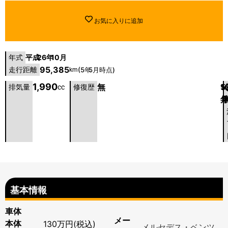
お気に入りに追加
平成
26年
10月
年式
95,385
走行距離
(5年
5月時点)
km
1,990
無
5
1
排気量
cc
修復歴
基本情報
車体
メー
本体
130万円(税込)
メルセデス・ベンツ