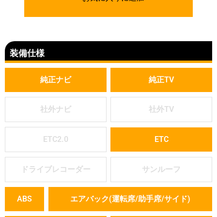
装備仕様
純正ナビ
純正TV
社外ナビ
社外TV
ETC2.0
ETC
ドライブレコーダー
サンルーフ
ABS
エアバック(運転席/助手席/サイド)