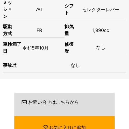
ミッ
シフ
ショ
7AT
セレクターレバー
ト
ン
駆動
排気
FR
1,990cc
方式
量
修復
車検満了
なし
令和
5年
10月
歴
日
事故歴
なし
お問い合せはこちらから
お気に入りに追加