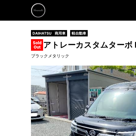
DAIHATSU
商用車
軽自動車
アトレー
カスタムターボ 
Sold
Out
ブラックメタリック