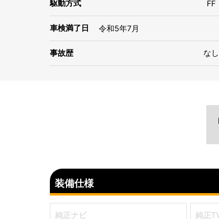
駆動方式
FF
車検満了日
令和
5年
7月
事故歴
なし
装備仕様
純正ナビ
純正T