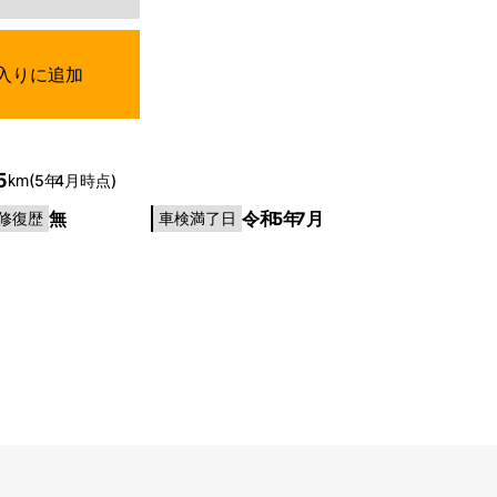
入りに追加
5
(5年
4月時点)
km
無
令和
5年
7月
修復歴
車検満了日