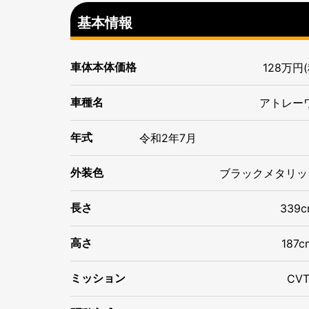
基本情報
車体本体価格
128万円
車種名
アトレー
年式
令和
2年
7月
ブラックメタリッ
外装色
長さ
339c
高さ
187c
ミッション
CV