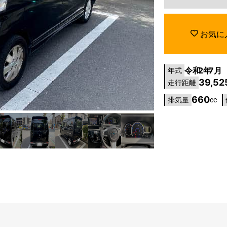
お気に
令和
2年
7月
年式
39,52
走行距離
660
排気量
cc