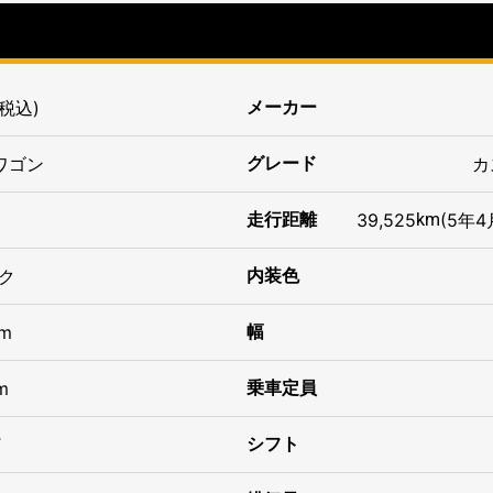
(税込)
メーカー
ワゴン
グレード
カ
走行距離
39,525
km
(5年
4
ク
内装色
m
幅
m
乗車定員
T
シフト