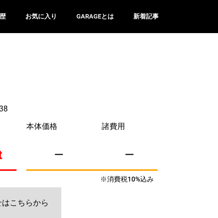
歴
お気に入り
GARAGEとは
新着記事
38
本体価格
諸費用
t
ー
ー
※消費税10%込み
せはこちらから