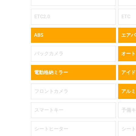
ETC2.0
ETC
ABS
エアバ
バックカメラ
オート
電動格納ミラー
アイド
フロントカメラ
アルミ
スマートキー
予備キ
シートヒーター
シート