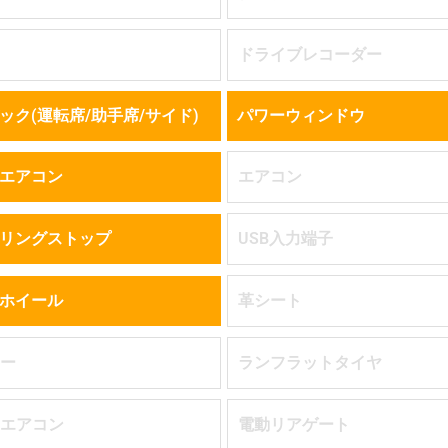
ドライブレコーダー
ック(運転席/助手席/サイド)
パワーウィンドウ
エアコン
エアコン
リングストップ
USB入力端子
ホイール
革シート
ー
ランフラットタイヤ
エアコン
電動リアゲート