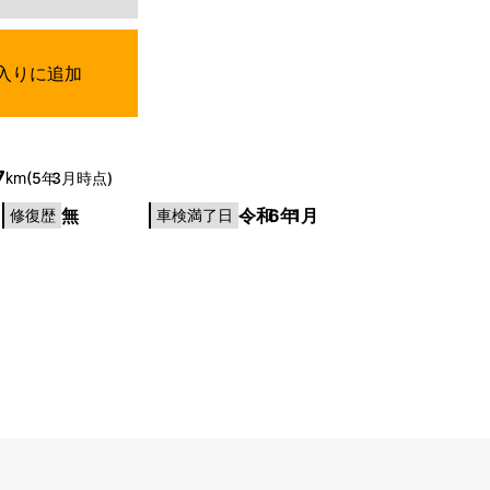
入りに追加
7
(5年
3月時点)
km
無
令和
6年
1月
修復歴
車検満了日