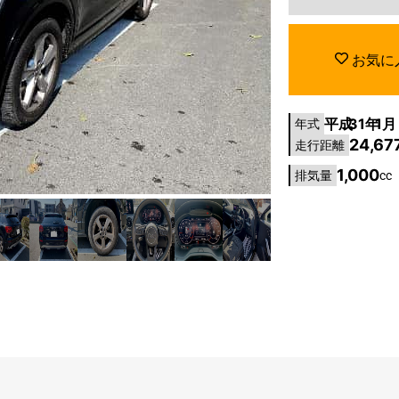
お気に
平成
31年
1月
年式
24,67
走行距離
1,000
排気量
cc