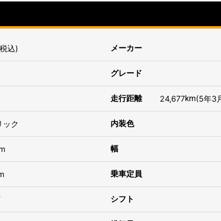
(税込)
メーカー
グレード
走行距離
24,677
km
(5年
3
リック
内装色
m
幅
m
乗車定員
T
シフト