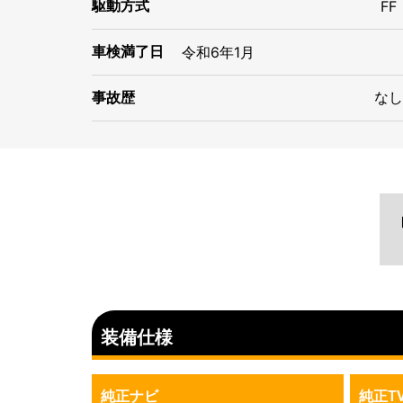
駆動方式
FF
車検満了日
令和
6年
1月
事故歴
なし
装備仕様
純正ナビ
純正T