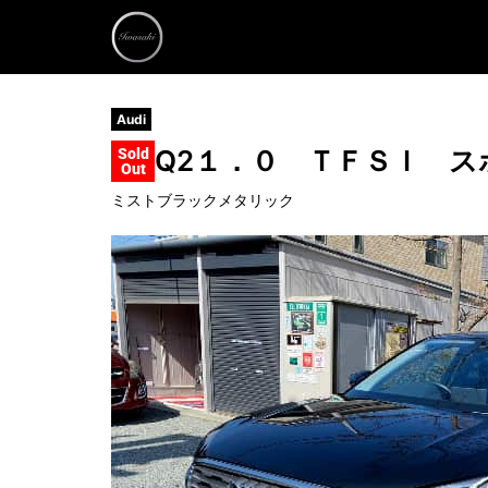
Audi
Q2
１．０ ＴＦＳＩ ス
Sold
Out
ミストブラックメタリック