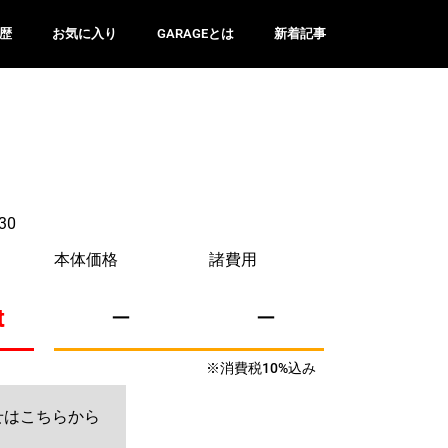
歴
お気に入り
GARAGEとは
新着記事
30
本体価格
諸費用
t
ー
ー
※消費税10%込み
せはこちらから