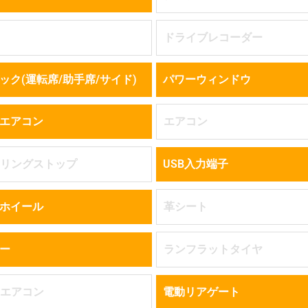
ドライブレコーダー
ック(運転席/助手席/サイド)
パワーウィンドウ
エアコン
エアコン
リングストップ
USB入力端子
ホイール
革シート
ー
ランフラットタイヤ
エアコン
電動リアゲート