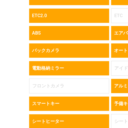
ETC2.0
ETC
ABS
エアバ
バックカメラ
オート
電動格納ミラー
アイド
フロントカメラ
アルミ
スマートキー
予備キ
シートヒーター
シート