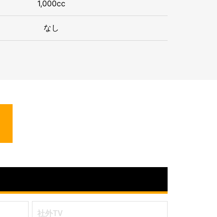
1,000cc
なし
社外TV