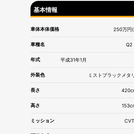
基本情報
車体本体価格
250万円
車種名
Q2
年式
平成
31年
1月
ミストブラックメタ
外装色
長さ
420c
高さ
153c
ミッション
CV