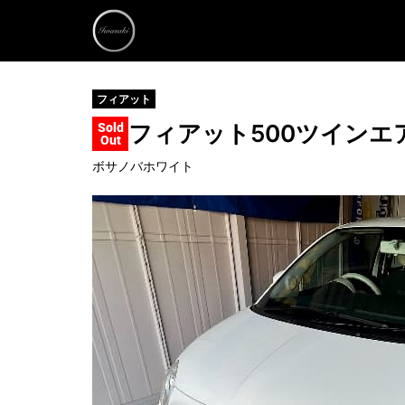
フィアット
フィアット500
ツインエ
Sold
Out
ボサノバホワイト