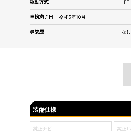
駆動方式
FF
車検満了日
令和
6年
10月
事故歴
なし
装備仕様
純正ナビ
純正T