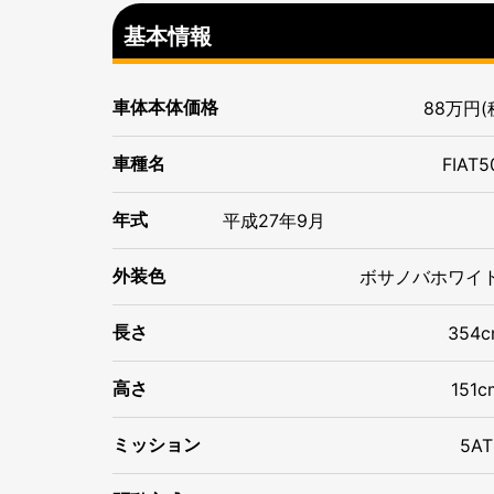
基本情報
車体本体価格
88万円(
車種名
FIAT5
年式
平成
27年
9月
ボサノバホワイ
外装色
長さ
354c
高さ
151c
ミッション
5AT