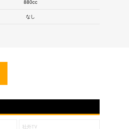
880cc
なし
社外TV