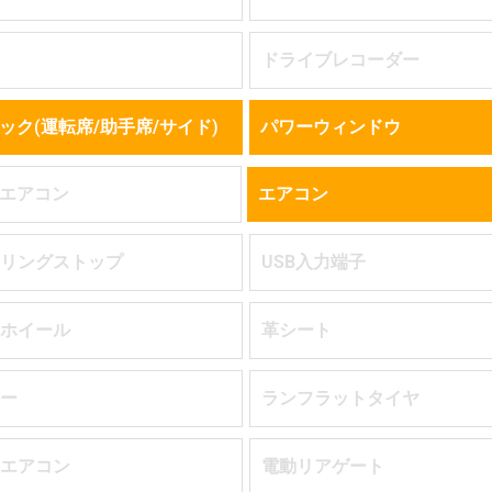
ドライブレコーダー
ック(運転席/助手席/サイド)
パワーウィンドウ
エアコン
エアコン
リングストップ
USB入力端子
ホイール
革シート
ー
ランフラットタイヤ
エアコン
電動リアゲート