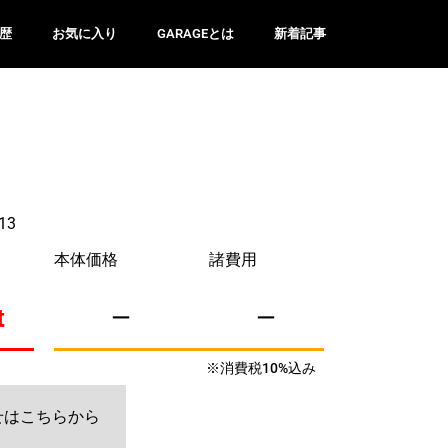
歴
お気に入り
GARAGEとは
新着記事
13
本体価格
諸費用
t
ー
ー
※消費税10%込み
せはこちらから