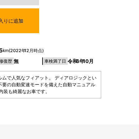
入りに追加
月
5
(2022年
12月時点)
km
無
令和
6年
10月
修復歴
車検満了日
ルムで人気なフィアット。 ディアロジックとい
不要の自動変速モードを備えた自動マニュアル
も内装も綺麗なお車です。