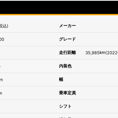
税込)
メーカー
00
グレード
走行距離
35,985
km
(202
ト
内装色
m
幅
m
乗車定員
シフト