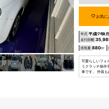
お気に
平成
27年
9
年式
35,98
走行距離
880
排気量
cc
可愛らしいフォ
うクラッチ操作
車です。 外装