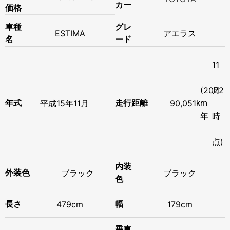
カー
価格
車種
グレ
ESTIMA
アエラス
名
ード
11
(2022
月
年式
平成
15年
11月
走行距離
90,051
km
年
時
点)
内装
ブラック
外装色
ブラック
色
長さ
479cm
幅
179cm
乗車