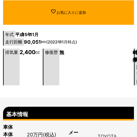
お気に入りに追加
平成
15年
11月
年式
90,051
走行距離
(2022年
11月時点)
km
2,400
無
4
1
排気量
cc
修復歴
基本情報
車体
メー
本体
20万円(税込)
TOYOTA