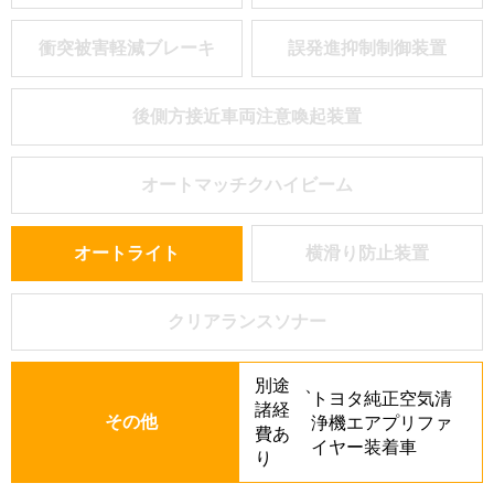
衝突被害軽減ブレーキ
誤発進抑制制御装置
後側方接近車両注意喚起装置
オートマッチクハイビーム
オートライト
横滑り防止装置
クリアランスソナー
別途
、
トヨタ純正空気清
諸経
その他
浄機エアプリファ
費あ
イヤー装着車
り