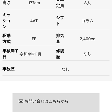
高さ
177cm
8人
定員
ミッ
シフ
ショ
4AT
コラム
ト
ン
駆動
排気
FF
2,400cc
方式
量
修復
車検満了
なし
令和
4年
11月
歴
日
事故歴
なし
お問い合せはこちらから