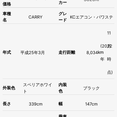
カー
価格
車種
グレ
CARRY
KCエアコン・パワステ
名
ード
11
(2022
月
年式
平成
25年
3月
走行距離
8,034
km
年
時
点)
スペリアホワイ
内装
外装色
ブラック
ト
色
長さ
339cm
幅
147cm
乗車