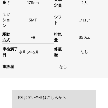
高さ
179cm
2人
定員
ミッ
シフ
ショ
5MT
フロア
ト
ン
駆動
排気
FR
650cc
方式
量
修復
車検満了
なし
令和
5年
5月
歴
日
事故歴
なし
お問い合せはこちらから