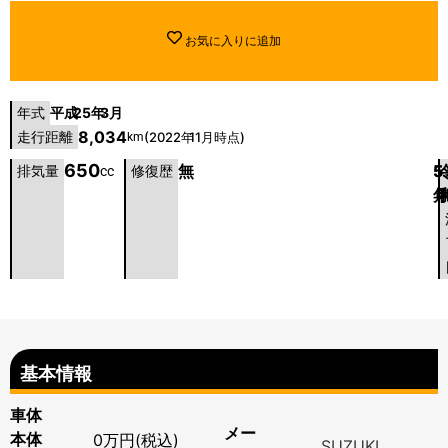
お気に入りに追加
平成
25年
3月
年式
8,034
走行距離
(2022年
11月時点)
km
650
無
5
5
排気量
cc
修復歴
基本情報
車体
メー
本体
0万円(税込)
SUZUKI