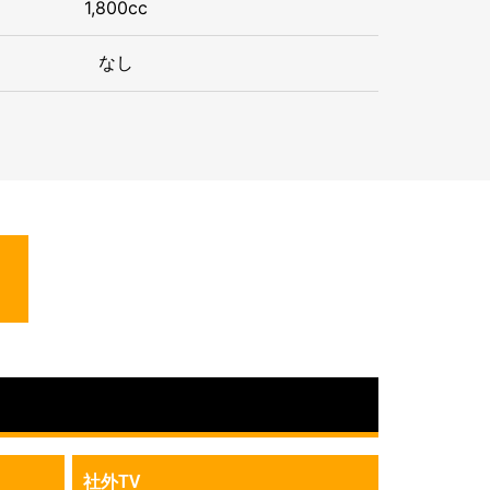
1,800cc
なし
社外TV