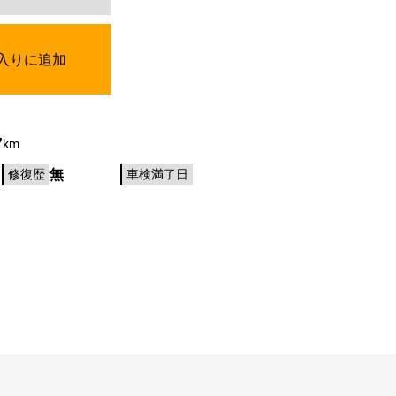
入りに追加
7
km
無
修復歴
車検満了日