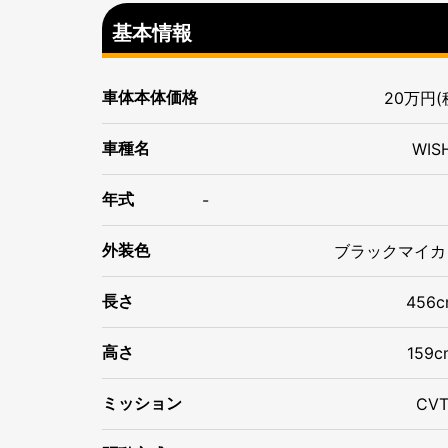
基本情報
車体本体価格
20万円(
車種名
WIS
年式
-
ブラックマイカ
外装色
長さ
456c
高さ
159c
ミッション
CV