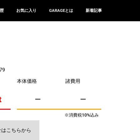
歴
お気に入り
GARAGEとは
新着記事
79
本体価格
諸費用
t
ー
ー
※消費税10%込み
せはこちらから