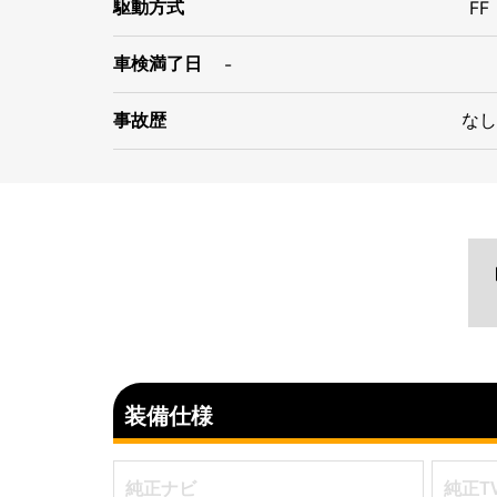
駆動方式
FF
車検満了日
-
事故歴
なし
装備仕様
純正ナビ
純正T