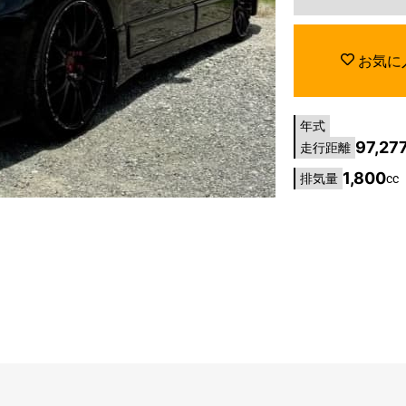
お気に
年式
97,27
走行距離
1,800
排気量
cc