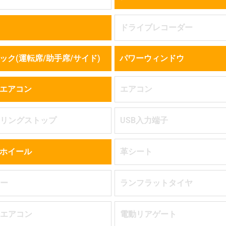
ドライブレコーダー
ック(運転席/助手席/サイド)
パワーウィンドウ
エアコン
エアコン
リングストップ
USB入力端子
ホイール
革シート
ー
ランフラットタイヤ
エアコン
電動リアゲート