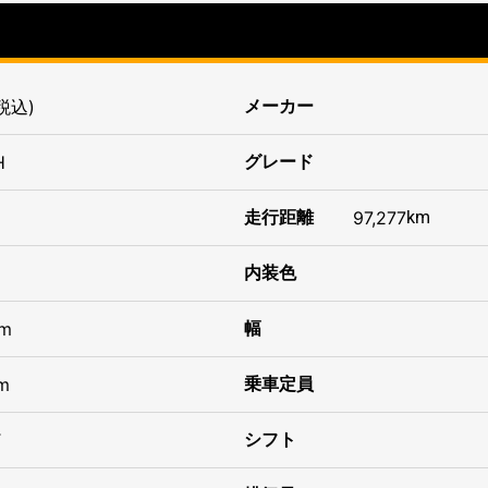
税込)
メーカー
H
グレード
走行距離
97,277
km
内装色
m
幅
m
乗車定員
T
シフト