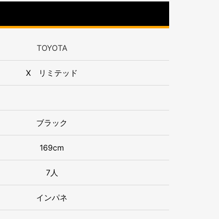
TOYOTA
X リミテッド
ブラック
169cm
7人
インパネ