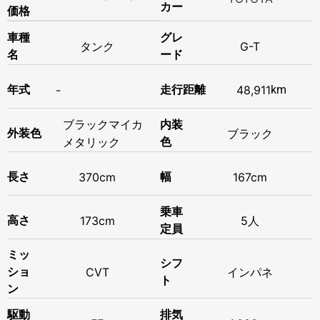
カー
価格
車種
グレ
タンク
G-T
名
ード
年式
-
走行距離
48,911
km
ブラックマイカ
内装
外装色
ブラック
メタリック
色
長さ
370cm
幅
167cm
乗車
高さ
173cm
5人
定員
ミッ
シフ
ショ
CVT
インパネ
ト
ン
駆動
排気