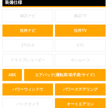
装備仕様
純正ナビ
純正TV
社外ナビ
社外TV
ETC2.0
ETC
ドライブレコーダー
サンルーフ
ABS
エアバック(運転席/助手席/サイド)
パワーウィンドウ
パワーステアリング
バックカメラ
オートエアコン