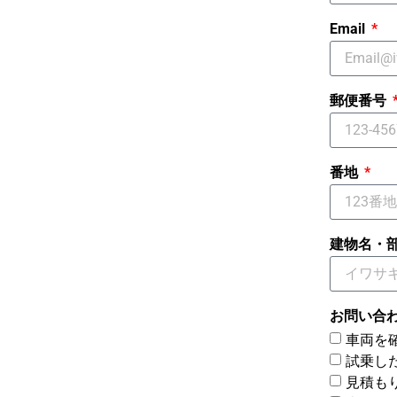
Email
郵便番号
番地
建物名・
お問い合
車両を
試乗し
見積も