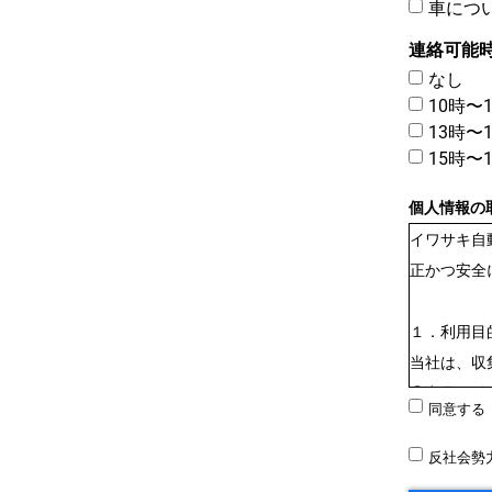
車につ
連絡可能
なし
10時〜
13時〜
15時〜
個人情報の
イワサキ自
正かつ安全
１．利用目
当社は、収
①商品発送
同意する
②資料請求
③相談・お
反社会勢
④商品・サ