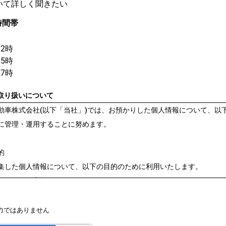
いて詳しく聞きたい
時間帯
12時
15時
17時
取り扱いについて
動車株式会社(以下「当社」)では、お預かりした個人情報について、以
に管理・運用することに努めます。
的
集した個人情報について、以下の目的のために利用いたします。
やサービス実施、およびアフターサービスのため
に対する発送のため
問い合わせへの回答のため
力ではありません
ービス・イベントの案内のため